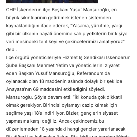
CHP İskenderun ilçe Başkanı Yusuf Mansuroğlu, en
büyük sıkıntılarının getirilmek istenen sistemden
kaynaklandığını ifade ederek, “Yasama, yürütme, yargı
gibi bir ülkenin hayati önemine sahip yetkilerin bir kişiye
verilmesindeki tehlikeyi ve çekincelerimizi anlatıyoruz”
dedi.
İlçe örgütü yöneticileriyle Hizmet İş Sendikası İskenderun
Şube Başkanı Mehmet Yetim ve yöneticilerini ziyaret
eden Başkan Yusuf Mansuroğlu, Referandum da
oylanacak olan 18 maddenin aslında dolaylı bir şekilde
Anayasa’nın 69 maddesini etkilediğini söyledi.
Mansuroğlu. Şöyle devam etti: “İki konuda çok dikkatli
olmak gerekiyor. Birincisi oylamayı cazip kılmak için
seçilme yaşı 18’e indiriliyor. Bizler, gençlerin siyaset
yapmasına karşı değiliz. Ancak çekincemiz bu
düzenlemeden 18 yaşındaki hangi gençler yararlanacak.
Bir diğeri ise kullanılan üslup. Biz, birlik ve beraberliğimiz