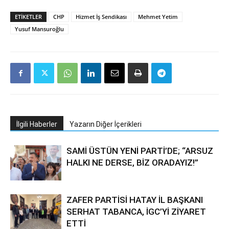
ETIKETLER
CHP
Hizmet İş Sendikası
Mehmet Yetim
Yusuf Mansuroğlu
İlgili Haberler
Yazarın Diğer İçerikleri
SAMİ ÜSTÜN YENİ PARTİ’DE; “ARSUZ
HALKI NE DERSE, BİZ ORADAYIZ!”
ZAFER PARTİSİ HATAY İL BAŞKANI
SERHAT TABANCA, İGC’Yİ ZİYARET
ETTİ