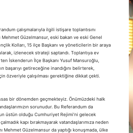
ndum çalışmalarıyla ilgili istişare toplantısını
nı Mehmet Güzelmansur, eski bakan ve eski Genel
çlik Kolları, 15 ilçe Başkanı ve yöneticilerin bir araya
larak, izlenecek strateji saptandı. Toplantıya ev
ten İskenderun İlçe Başkanı Yusuf Mansuroğlu,
n başarıyı getireceğine inandığını belirterek,
 özveriyle çalışılması gerektiğine dikkat çekti.
hassas bir dönemden geçmekteyiz. Önümüzdeki halk
tandaşlarımızın sorunudur. Bu Referandum da
ukun üstün olduğu Cumhuriyet Rejimi’ni gelecek
, çalmadık kapı bırakmayarak vatandaşlarımıza neden
şkanı Mehmet Güzelmansur da yaptığı konuşmada, ülke