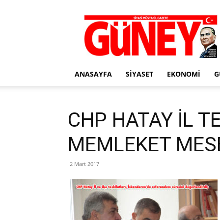
Gazete
Güney
ANASAYFA
SIYASET
EKONOMI
G
CHP HATAY İL TE
MEMLEKET MESE
2 Mart 2017