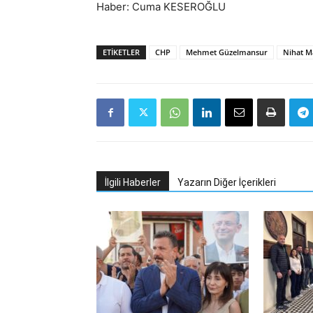
Haber: Cuma KESEROĞLU
ETIKETLER
CHP
Mehmet Güzelmansur
Nihat M
İlgili Haberler
Yazarın Diğer İçerikleri