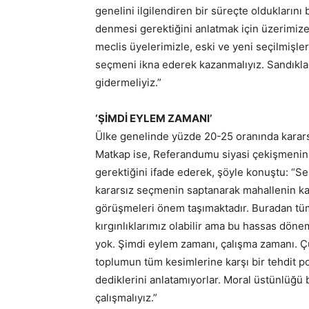
genelini ilgilendiren bir süreçte olduklarını
denmesi gerektiğini anlatmak için üzerimize
meclis üyelerimizle, eski ve yeni seçilmişleri
seçmeni ikna ederek kazanmalıyız. Sandıkla
gidermeliyiz.”
‘ŞİMDİ EYLEM ZAMANI’
Ülke genelinde yüzde 20-25 oranında karar
Matkap ise, Referandumu siyasi çekişmenin dı
gerektiğini ifade ederek, şöyle konuştu: “Sem
kararsız seçmenin saptanarak mahallenin kana
görüşmeleri önem taşımaktadır. Buradan tüm
kırgınlıklarımız olabilir ama bu hassas dö
yok. Şimdi eylem zamanı, çalışma zamanı. Ç
toplumun tüm kesimlerine karşı bir tehdit p
dediklerini anlatamıyorlar. Moral üstünlüğü
çalışmalıyız.”