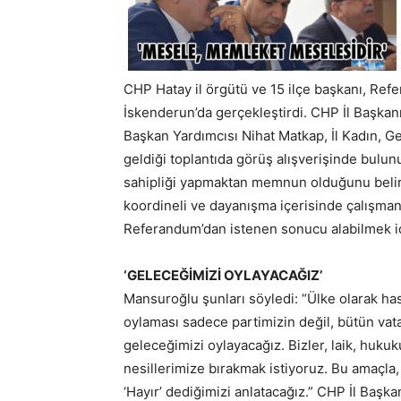
CHP Hatay il örgütü ve 15 ilçe başkanı, Refera
İskenderun’da gerçekleştirdi. CHP İl Başka
Başkan Yardımcısı Nihat Matkap, İl Kadın, Gen
geldiği toplantıda görüş alışverişinde bulunu
sahipliği yapmaktan memnun olduğunu belir
koordineli ve dayanışma içerisinde çalışmanı
Referandum’dan istenen sonucu alabilmek için
‘GELECEĞİMİZİ OYLAYACAĞIZ’
Mansuroğlu şunları söyledi: “Ülke olarak 
oylaması sadece partimizin değil, bütün va
geleceğimizi oylayacağız. Bizler, laik, huk
nesillerimize bırakmak istiyoruz. Bu amaçla
‘Hayır’ dediğimizi anlatacağız.” CHP İl Ba