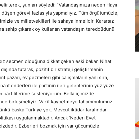
 belirterek, şunları söyledi: “Vatandaşımıza neden Hayır
 düşen görevi fazlasıyla yapmalıyız. Tüm örgütümüzle,
mizle ve milletvekilleri ile sahaya inmelidir. Kararsız
ra sahip çıkarak oy kullanan vatandaşın tereddüdünü
sız seçmen olduğuna dikkat çeken eski bakan Nihat
şında tutarak, pozitif bir strateji geliştirmenin
t pazarı, ev gezmeleri gibi çalışmaların yanı sıra,
at önderleri ile partinin ileri gelenlerinin yüz yüze
 partililerime sesleniyorum. Belki içimizde
nemde birleşmeliyiz. Vakit kaybetmeye tahammülümüz
ünkü başka Türkiye yok. Mevcut iktidar tarafından
olitikası uygulanmaktadır. Ancak ‘Neden Evet’
 bizdedir. Ezberleri bozmak için var gücümüzle