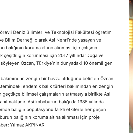
revli Deniz Bilimleri ve Teknolojisi Fakültesi öğretim
ve Bilim Derneği olarak Asi Nehri’nde yaşayan ve
 balığının koruma altına alınması için çalışma
ik çeşitliliğin korunması için 2017 yıllında ‘Doğa ve
nı söyleyen Özcan, Türkiye’nin dünyadaki 10 önemli gen
n bakımından zengin bir havza olduğunu belirten Özcan
stemindeki endemik balık türleri bakımından en zengin
n geçtikçe bilimsel çalışmaların artmasıyla birlikte Asi
yapılmaktadır. Asi kababurun balığı da 1985 yıllında
emde balığın popülasyonu farklı etkilerle her geçen
urun balığının koruma altına alınması için proje
” Haber: Yılmaz AKPINAR