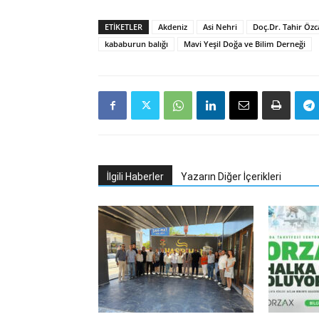
ETIKETLER
Akdeniz
Asi Nehri
Doç.Dr. Tahir Öz
kababurun balığı
Mavi Yeşil Doğa ve Bilim Derneği
İlgili Haberler
Yazarın Diğer İçerikleri