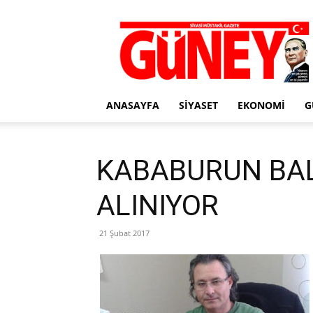
Gazete
Güney
ANASAYFA
SIYASET
EKONOMI
G
KABABURUN BAL
ALINIYOR
21 Şubat 2017