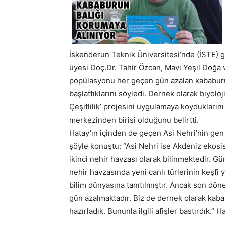
İskenderun Teknik Üniversitesi’nde (İSTE) gö
üyesi Doç.Dr. Tahir Özcan, Mavi Yeşil Doğa 
popülasyonu her geçen gün azalan kababurun
başlattıklarını söyledi. Dernek olarak biyoloj
Çeşitlilik’ projesini uygulamaya koydukları
merkezinden birisi olduğunu belirtti.
Hatay’ın içinden de geçen Asi Nehri’nin ge
şöyle konuştu: “Asi Nehri ise Akdeniz ekosi
ikinci nehir havzası olarak bilinmektedir. Gü
nehir havzasında yeni canlı türlerinin keşfi 
bilim dünyasına tanıtılmıştır. Ancak son dön
gün azalmaktadır. Biz de dernek olarak kabab
hazırladık. Bununla ilgili afişler bastırdık.