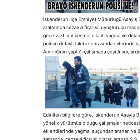
İskenderun İlçe Emniyet Müdürlüğü Asayiş B
aralarında cezaevi firarisi, uyuşturucu madde
gece vakti yol kesme, silahlı yağma ve doland
polisin detaylı takibi sonrasında evlerinde 
Amirliğinin yaptığı çalışmada çeşitli suçlardan
Edinilen bilgilere göre, İskenderun Asayiş B
yönelik yürütmüş olduğu çalışmalar netices
eklentilerinde yağma, suçundan aranan ve 8 
zamanda, cezaevi firarisi olarak aranan S.Ş., 