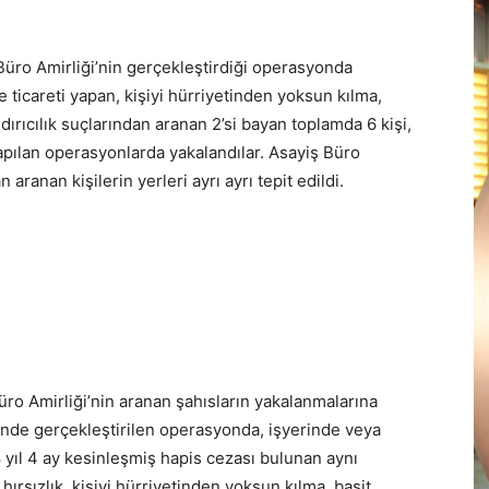
üro Amirliği’nin gerçekleştirdiği operasyonda
 ticareti yapan, kişiyi hürriyetinden yoksun kılma,
ırıcılık suçlarından aranan 2’si bayan toplamda 6 kişi,
yapılan operasyonlarda yakalandılar. Asayiş Büro
 aranan kişilerin yerleri ayrı ayrı tepit edildi.
üro Amirliği’nin aranan şahısların yakalanmalarına
inde gerçekleştirilen operasyonda, işyerinde veya
yıl 4 ay kesinleşmiş hapis cezası bulunan aynı
hırsızlık, kişiyi hürriyetinden yoksun kılma, basit