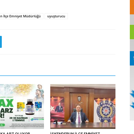
n İlçe Emniyet Müdürlüğü
uyuşturucu
KA ARZ OLUYOR
İSKENDERUN İLÇE EMNİYET