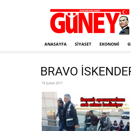
Gazete
Güney
ANASAYFA
SIYASET
EKONOMI
G
BRAVO İSKENDER
18 Şubat 2017