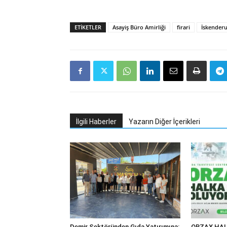
ETIKETLER
Asayiş Büro Amirliği
firari
İskenderu
İlgili Haberler
Yazarın Diğer İçerikleri
Demir Sektöründen Gıda Yatırımına:
ORZAX HAL