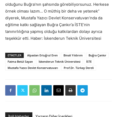
olduğunu Buğra’nın şahsında görebiliyorsunuz. Herkese
örnek olması lazım… O müthiş bir deha ve yetenek”
diyerek, Mustafa Yazıcı Devlet Konservatuvarı’nda da
eğitime katkı sağlayan Buğra Çankır’a İSTE’nin
tanınırlılığına yapmış olduğu katkılardan dolayı ayrıca
teşekkür etti. Haber: İskenderun Teknik Üniversitesi
ETIKETLER
Alpaslan Ertuğrul Eren
Binali Yıldırım
Buğra Çankır
Fatma Betül Sayan
İskenderun Teknik Üniversitesi
İSTE
Mustafa Yazıcı Devlet Konservatuvarı
Prof.Dr. Türkay Dereli
İlgili Haberler
Yazarın Diğer İçerikleri