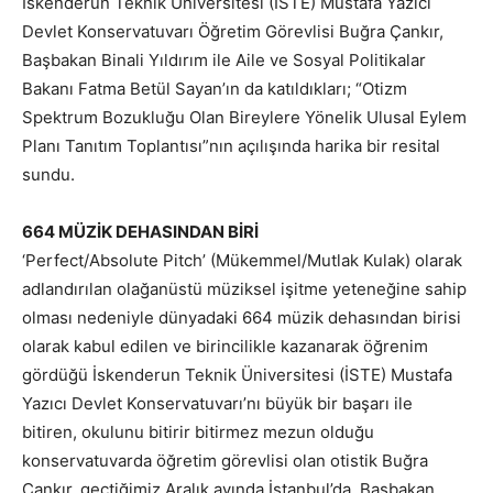
İskenderun Teknik Üniversitesi (İSTE) Mustafa Yazıcı
Devlet Konservatuvarı Öğretim Görevlisi Buğra Çankır,
Başbakan Binali Yıldırım ile Aile ve Sosyal Politikalar
Bakanı Fatma Betül Sayan’ın da katıldıkları; “Otizm
Spektrum Bozukluğu Olan Bireylere Yönelik Ulusal Eylem
Planı Tanıtım Toplantısı”nın açılışında harika bir resital
sundu.
664 MÜZİK DEHASINDAN BİRİ
‘Perfect/Absolute Pitch’ (Mükemmel/Mutlak Kulak) olarak
adlandırılan olağanüstü müziksel işitme yeteneğine sahip
olması nedeniyle dünyadaki 664 müzik dehasından birisi
olarak kabul edilen ve birincilikle kazanarak öğrenim
gördüğü İskenderun Teknik Üniversitesi (İSTE) Mustafa
Yazıcı Devlet Konservatuvarı’nı büyük bir başarı ile
bitiren, okulunu bitirir bitirmez mezun olduğu
konservatuvarda öğretim görevlisi olan otistik Buğra
Çankır, geçtiğimiz Aralık ayında İstanbul’da, Başbakan