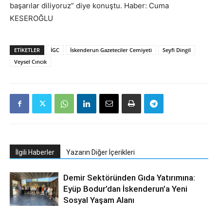
başarılar diliyoruz” diye konuştu. Haber: Cuma
KESEROĞLU
ETIKETLER
İGC
İskenderun Gazeteciler Cemiyeti
Seyfi Dingil
Veysel Cıncık
İlgili Haberler
Yazarın Diğer İçerikleri
Demir Sektöründen Gıda Yatırımına:
Eyüp Bodur’dan İskenderun’a Yeni
Sosyal Yaşam Alanı