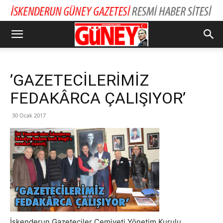
’GAZETECİLERİMİZ
FEDAKÂRCA ÇALIŞIYOR’
30 Ocak 2017
İskenderun Gazeteciler Cemiyeti Yönetim Kurulu,