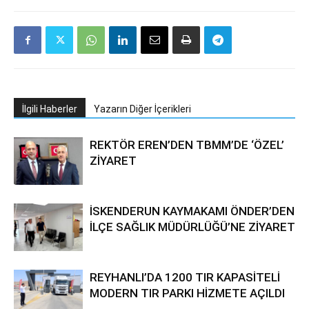
İlgili Haberler
Yazarın Diğer İçerikleri
REKTÖR EREN’DEN TBMM’DE ‘ÖZEL’
ZİYARET
İSKENDERUN KAYMAKAMI ÖNDER’DEN
İLÇE SAĞLIK MÜDÜRLÜĞÜ’NE ZİYARET
REYHANLI’DA 1200 TIR KAPASİTELİ
MODERN TIR PARKI HİZMETE AÇILDI