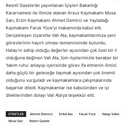
Resmî Gazete’de yayımlanan İçişleri Bakanlığı
Kararnamesi ile ilimize atanan Arsuz Kaymakamı Musa
Sarı, Erzin Kaymakamı Ahmet Demirci ve Yayladağı
Kaymakamı Faruk Yüce’yi makamında kabul etti.
Gerçekleşen ziyarette Vali Ata, kaymakamlarımıza yeni
görevlerinin hayırlı olması temennisinde bulundu.
Hatay’ın sahip olduğu değerler açısından çok özel bir il
olduğuna değinen Vali Ata, tüm ilçelerimizle beraber bir
‘takım ruhu’ anlayışı içerisinde görev ifa etmenin ilimizi
daha güçlü bir geleceğe taşımak açısından çok önemli
olduğunu vurguladı ve kaymakamlara çalışmalarında
başarılar diledi. Kaymakamlar ise kabulünden ve iyi
dileklerinden dolayı Vali Ata’ya teşekkür etti.
ETIKETLER
Ahmet Demirci
Erdal Ata
Faruk Yüce
Hatay Valisi
Musa Sarı
Resmi Gazete