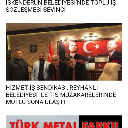
İSKENDERUN BELEDİYESİ’NDE TOPLU İŞ
SÖZLEŞMESİ SEVİNCİ
HİZMET İŞ SENDİKASI, REYHANLI
BELEDİYESİ İLE TİS MÜZAKARELERİNDE
MUTLU SONA ULAŞTI