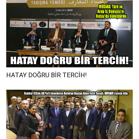
HATAY DOĞRU BİR TERCİH!