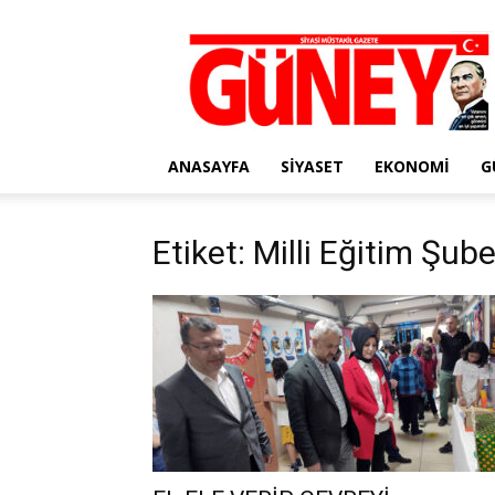
Gazete
Güney
ANASAYFA
SIYASET
EKONOMI
G
Etiket: Milli Eğitim Şu