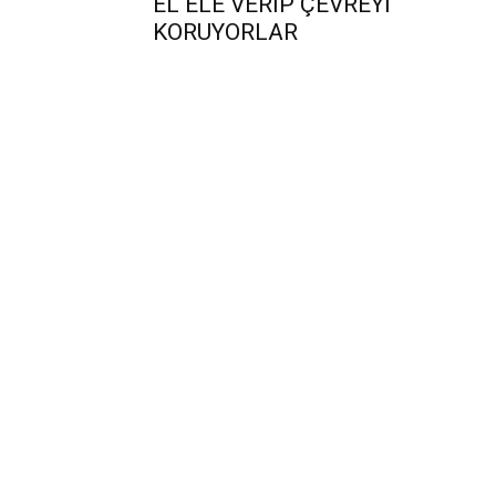
EL ELE VERİP ÇEVREYİ
KORUYORLAR