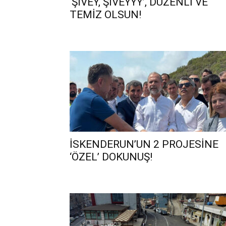
‘ŞIVEY, ŞIVEYYY’, DÜZENLİ VE
TEMİZ OLSUN!
İSKENDERUN’UN 2 PROJESİNE
‘ÖZEL’ DOKUNUŞ!