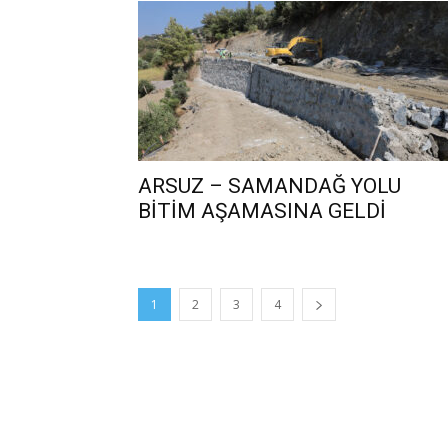
ARSUZ – SAMANDAĞ YOLU
BİTİM AŞAMASINA GELDİ
1
2
3
4