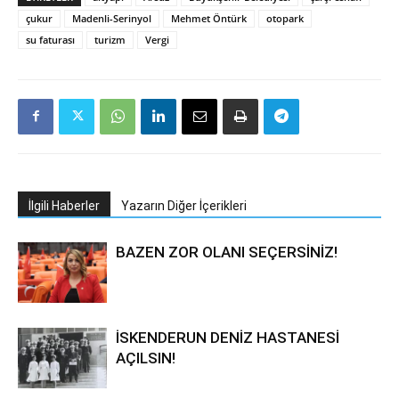
çukur
Madenli-Serinyol
Mehmet Öntürk
otopark
su faturası
turizm
Vergi
İlgili Haberler
Yazarın Diğer İçerikleri
BAZEN ZOR OLANI SEÇERSİNİZ!
İSKENDERUN DENİZ HASTANESİ
AÇILSIN!