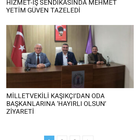
HİZMET-İŞ SENDİKASINDA MEHMET
YETİM GÜVEN TAZELEDİ
MİLLETVEKİLİ KAŞIKÇI’DAN ODA
BAŞKANLARINA ‘HAYIRLI OLSUN’
ZİYARETİ