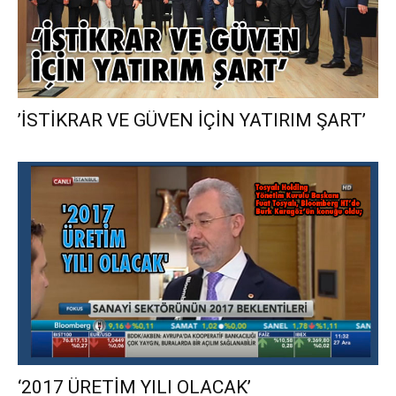
’İSTİKRAR VE GÜVEN İÇİN YATIRIM ŞART’
‘2017 ÜRETİM YILI OLACAK’