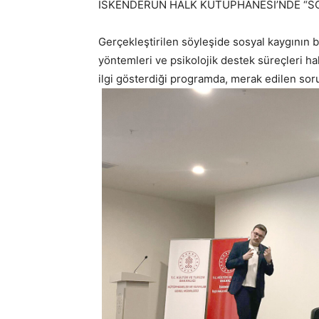
İSKENDERUN HALK KÜTÜPHANESİ’NDE “SO
Gerçekleştirilen söyleşide sosyal kaygının b
yöntemleri ve psikolojik destek süreçleri hak
ilgi gösterdiği programda, merak edilen soru