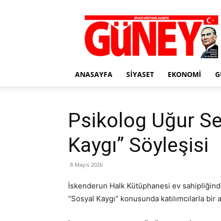
Gazete
Güney
ANASAYFA
SIYASET
EKONOMI
G
Psikolog Uğur S
Kaygı” Söyleşisi
8 Mayıs 2026
İskenderun Halk Kütüphanesi ev sahipliğind
“Sosyal Kaygı” konusunda katılımcılarla bir a