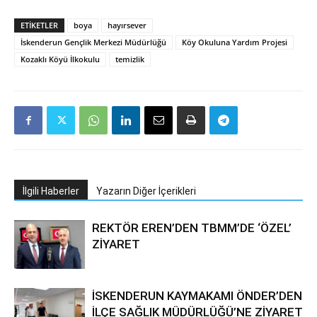
ETIKETLER
boya
hayırsever
İskenderun Gençlik Merkezi Müdürlüğü
Köy Okuluna Yardım Projesi
Kozaklı Köyü İlkokulu
temizlik
İlgili Haberler
Yazarın Diğer İçerikleri
REKTÖR EREN’DEN TBMM’DE ‘ÖZEL’
ZİYARET
İSKENDERUN KAYMAKAMI ÖNDER’DEN
İLÇE SAĞLIK MÜDÜRLÜĞÜ’NE ZİYARET