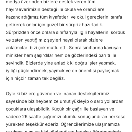
medya üzerinden bizlere destek veren tüm
hayırseverimizin desteği ile okula ve örencilere
kazandırdığımız tüm kıyafetleri ve okul gereçlerini sınıfa
getirerek onlar için güzel bir sürpriz hazırladık.
Sürprizden önce onlara sınıflarıyla ilgili hayallerini sorduk
ve zaten yaptığımız şeyleri hayal olarak bizlere
anlatmaları bizi çok mutlu etti. Sonra sınıflarına kavuşan
minikler hem şaşırdılar hem de gözlerindeki parıltı ile
sevindik. Bizlerde yine anladık ki doğru işler yapmak,
iyiliği güçlendirmek, yaymak ve en önemlisi paylaşmak
için hiçbir zaman tek değiliz.
Öyle ki bizlere güvenen ve inanan destekçilerimiz
sayesinde biz heybemize umut yükleyip o sarp yollardan
çocuklara ulaşabildik. Küçük bir çağrı ile başlayan ve
sadece 26 saatte çağrımızı olumlu sonuçlandıran herkese
yürekten teşekkür ederiz. Öğrencilerimize ulaşmamıza
yardımcı olan ve bizi yönlendiren fedakar öğretmenimiz