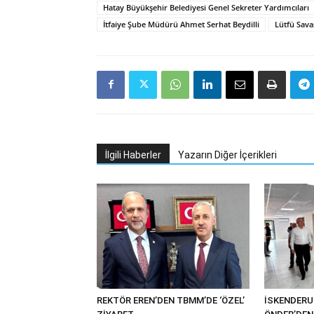
Hatay Büyükşehir Belediyesi Genel Sekreter Yardımcıları
İtfaiye Şube Müdürü Ahmet Serhat Beydilli
Lütfü Sava
İlgili Haberler
Yazarın Diğer İçerikleri
REKTÖR EREN’DEN TBMM’DE ‘ÖZEL’
İSKENDER