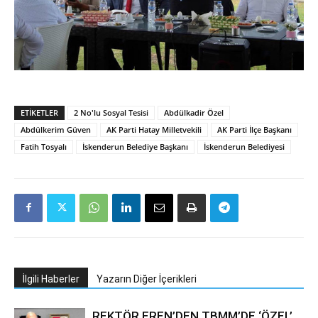
ETIKETLER
2 No'lu Sosyal Tesisi
Abdülkadir Özel
Abdülkerim Güven
AK Parti Hatay Milletvekili
AK Parti İlçe Başkanı
Fatih Tosyalı
İskenderun Belediye Başkanı
İskenderun Belediyesi
İlgili Haberler
Yazarın Diğer İçerikleri
REKTÖR EREN’DEN TBMM’DE ‘ÖZEL’