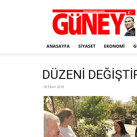
Gazete
Güney
ANASAYFA
SIYASET
EKONOMI
G
DÜZENİ DEĞİŞT
30 Ekim 2018