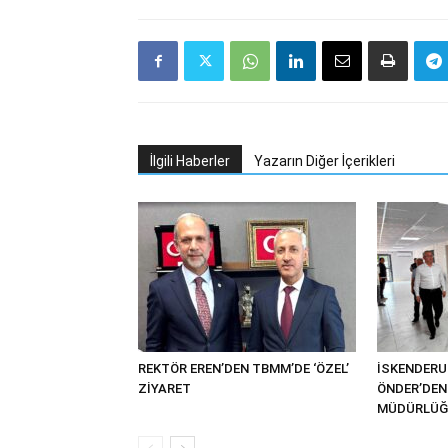
İlgili Haberler
Yazarın Diğer İçerikleri
REKTÖR EREN’DEN TBMM’DE ‘ÖZEL’
İSKENDER
ZİYARET
ÖNDER’DEN 
MÜDÜRLÜĞÜ