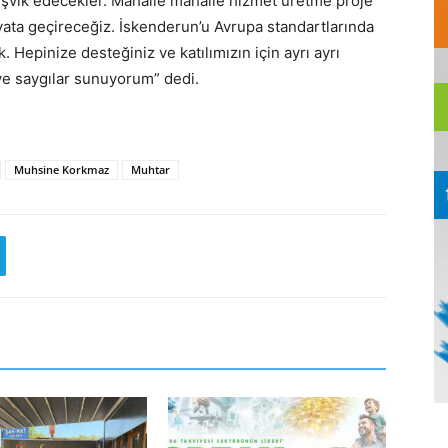
teşvik edecekler. Mahalle mahalle hizmet üretme proje
ayata geçireceğiz. İskenderun’u Avrupa standartlarında
 Hepinize desteğiniz ve katılımızın için ayrı ayrı
e saygılar sunuyorum” dedi.
Muhsine Korkmaz
Muhtar