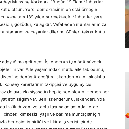
Adayı Muhsine Korkmaz, “Bugün 19 Ekim Muhtarlar
kutlu olsun. Yerel demokrasinin en eski örneğini
u yana tam 189 yıldır sürmektedir. Muhtarlar yerel
sesidir, gözüdür, kulağıdır. Vefat eden muhtarlarımıza
uhtarlarımıza başarılar dilerim. Günleri tekrar kutlu
 adaylığıma gelirsem. İskenderun için önümüzdeki
ojelerim var. Aile yaşamımdaki mutlu aile tablosunu,
diyesi’ne dönüştüreceğim. İskenderun’u ortak akılla
 konsey kararlarının takipçisi ve uygulayıcısı
az dolayısıyla siyasetin hep içinde oldum. Hemen her
iyat etmişliğim var. Ben İskenderun’u, İskenderun’da
a trafik düzeni ve toplu taşıma anlamında ilerde
rı içindeki kimsesiz, yaşlı ve bakıma muhtaçlar için
 her daim iş birliği ve fikir alış verişi içinde