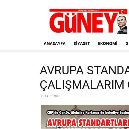
Gazete
Güney
ANASAYFA
SIYASET
EKONOMI
G
AVRUPA STAND
ÇALIŞMALARIM
20 Ekim 2018