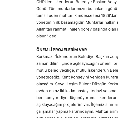
CHP’den İskenderun Belediye Başkan Aday 
Günü. Tüm muhtarlarımızın bu anlamlı günü 
temsil eden muhtarlık müessesesi 1829’dan b
yönetimin ilk basamağıdır. Muhtarlar halkın 
Allah’tan rahmet, halen görev başında olan m
olsun” dedi.
ÖNEMLİ PROJELERİM VAR
Korkmaz, “İskenderun Belediye Başkan aday
zaman dilimi içinde açıklayacağım önemli pr
mutlu belediyeciliğe, mutlu İskenderun Bele
yöneteceğiz. Kent Konseyini yeniden kurarak,
olacağım. Sevgili eşim Bülent Düzgün Korkm
evden en az iki kadın hastayı tedavi ve amel
beni tanıyor diye düşünüyorum. İskenderun’d
açıklayacağım projelerim var. İlçemiz sınırla
çalışmalar yapma kararındayım. Muhtarlarımızla