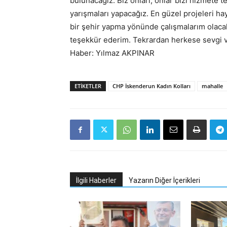
bulunacağız. Biz onları, onlar bizi hizmete 
yarışmaları yapacağız. En güzel projeleri h
bir şehir yapma yönünde çalışmalarım olacak.
teşekkür ederim. Tekrardan herkese sevgi v
Haber: Yılmaz AKPINAR
ETIKETLER
CHP İskenderun Kadın Kolları
mahalle
İlgili Haberler
Yazarın Diğer İçerikleri