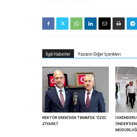
İlgili Haberler
Yazarın Diğer İçerikleri
REKTÖR EREN’DEN TBMM’DE ‘ÖZEL’
İSKENDER
ZİYARET
ÖNDER’DEN 
MÜDÜRLÜĞÜ