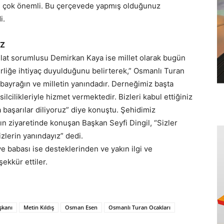
ası çok önemli. Bu çerçevede yapmış olduğunuz
i.
İZ
lat sorumlusu Demirkan Kaya ise millet olarak bugün
rliğe ihtiyaç duyulduğunu belirterek,” Osmanlı Turan
bayrağın ve milletin yanındadır. Derneğimiz başta
lcilikleriyle hizmet vermektedir. Bizleri kabul ettiğiniz
a başarılar diliyoruz” diye konuştu. Şehidimiz
ın ziyaretinde konuşan Başkan Seyfi Dingil, “Sizler
izlerin yanındayız” dedi.
e babası ise desteklerinden ve yakın ilgi ve
şekkür ettiler.
şkanı
Metin Kıldış
Osman Esen
Osmanlı Turan Ocakları