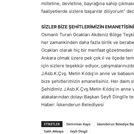
milletine, devletine, bayrağına sahip çıkm
faaliyetlerde sizlere başarılar diliyorum” ded
SİZLER BİZE ŞEHİTLERİMİZİN EMANETİSİN
Osmanlı Turan Ocakları Akdeniz Bölge Teşki
her zamankinden daha fazla birlik ve berabe
Ocakları olarak hiç bir menfaat gözetmeden 
Ankara olmak üzere pek çok il ve ilçede temsi
için sizlere teşekkür ediyor, çalışmalarınızd
J.Asb.K.Çvş. Metin Kıldış’ın anne ve babasın
bize şehitlerimizin emanetisiniz. Her daim s
Şehidimiz J.Asb.K.Çvş.Metin Kıldış’ın anne v
alakalarından dolayı Başkan Seyfi Dingil’e te
Haber: İskenderun Belediyesi
ETIKETLER
Demirkan Kaya
İskenderun Belediye Ba
Salih Akkaya
Seyfi Dingil