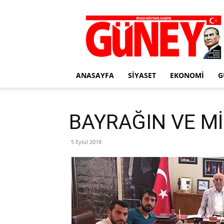
Gazete
Güney
ANASAYFA
SIYASET
EKONOMI
G
BAYRAĞIN VE Mİ
5 Eylül 2018