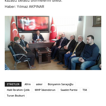
kazasız belasız bitirmelerini diledi.
Haber: Yılmaz AKPINAR
ETIKETLER
Afrin
asker
Bünyamin Saraçoğlu
Halil İbrahim Çelik
MHP İskenderun
Saadet Partisi
TSK
Turan Bozkurt