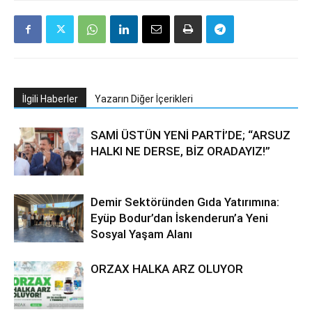
İlgili Haberler
Yazarın Diğer İçerikleri
SAMİ ÜSTÜN YENİ PARTİ’DE; “ARSUZ
HALKI NE DERSE, BİZ ORADAYIZ!”
Demir Sektöründen Gıda Yatırımına:
Eyüp Bodur’dan İskenderun’a Yeni
Sosyal Yaşam Alanı
ORZAX HALKA ARZ OLUYOR