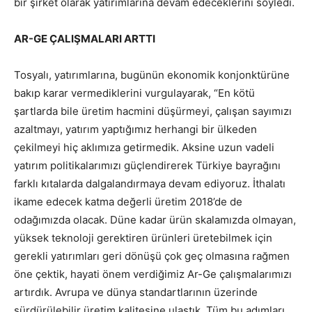
bir şirket olarak yatırımlarına devam edeceklerini söyledi.
AR-GE ÇALIŞMALARI ARTTI
Tosyalı, yatırımlarına, bugünün ekonomik konjonktürüne
bakıp karar vermediklerini vurgulayarak, “En kötü
şartlarda bile üretim hacmini düşürmeyi, çalışan sayımızı
azaltmayı, yatırım yaptığımız herhangi bir ülkeden
çekilmeyi hiç aklımıza getirmedik. Aksine uzun vadeli
yatırım politikalarımızı güçlendirerek Türkiye bayrağını
farklı kıtalarda dalgalandırmaya devam ediyoruz. İthalatı
ikame edecek katma değerli üretim 2018’de de
odağımızda olacak. Düne kadar ürün skalamızda olmayan,
yüksek teknoloji gerektiren ürünleri üretebilmek için
gerekli yatırımları geri dönüşü çok geç olmasına rağmen
öne çektik, hayati önem verdiğimiz Ar-Ge çalışmalarımızı
artırdık. Avrupa ve dünya standartlarının üzerinde
sürdürülebilir üretim kalitesine ulaştık. Tüm bu adımları