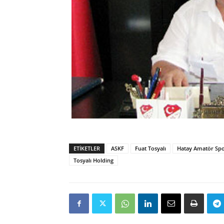
ETIKETLER
ASKF
Fuat Tosyalı
Hatay Amatör Spo
Tosyalı Holding