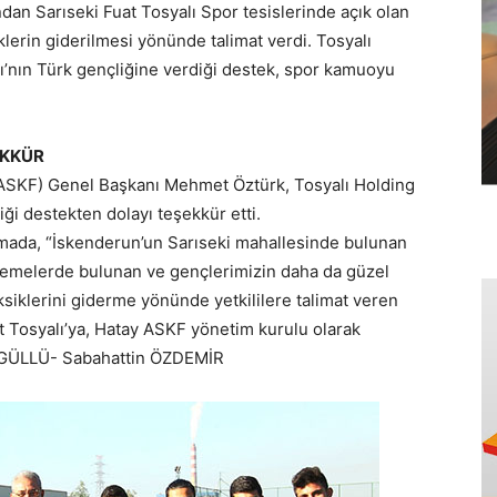
ndan Sarıseki Fuat Tosyalı Spor tesislerinde açık olan
klerin giderilmesi yönünde talimat verdi. Tosyalı
ı’nın Türk gençliğine verdiği destek, spor kamuoyu
EKKÜR
ASKF) Genel Başkanı Mehmet Öztürk, Tosyalı Holding
ği destekten dolayı teşekkür etti.
mada, “İskenderun’un Sarıseki mahallesinde bulunan
elemelerde bulunan ve gençlerimizin daha da güzel
ksiklerini giderme yönünde yetkililere talimat veren
t Tosyalı’ya, Hatay ASKF yönetim kurulu olarak
r GÜLLÜ- Sabahattin ÖZDEMİR