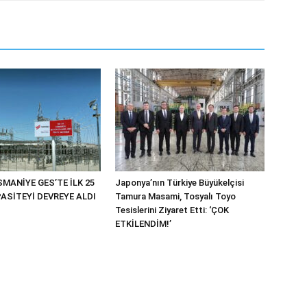
MANİYE GES’TE İLK 25
Japonya’nın Türkiye Büyükelçisi
ASİTEYİ DEVREYE ALDI
Tamura Masami, Tosyalı Toyo
Tesislerini Ziyaret Etti: ‘ÇOK
ETKİLENDİM!’