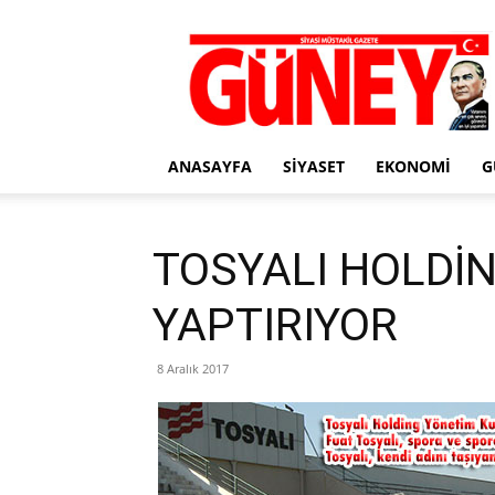
Gazete
Güney
ANASAYFA
SIYASET
EKONOMI
G
TOSYALI HOLDİN
YAPTIRIYOR
8 Aralık 2017