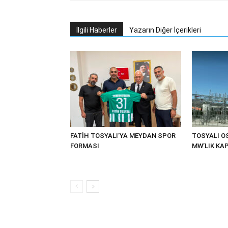
İlgili Haberler
Yazarın Diğer İçerikleri
FATİH TOSYALI’YA MEYDAN SPOR
TOSYALI OS
FORMASI
MW’LIK KAP