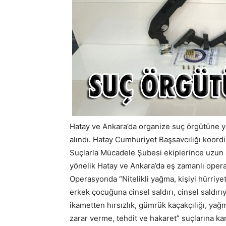
Hatay ve Ankara’da organize suç örgütüne y
alındı. Hatay Cumhuriyet Başsavcılığı koord
Suçlarla Mücadele Şubesi ekiplerince uzun s
yönelik Hatay ve Ankara’da eş zamanlı oper
Operasyonda “Nitelikli yağma, kişiyi hürriy
erkek çocuğuna cinsel saldırı, cinsel saldır
ikametten hırsızlık, gümrük kaçakçılığı, yağ
zarar verme, tehdit ve hakaret” suçlarına karı