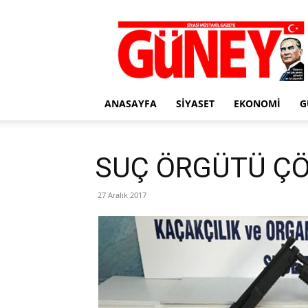
Gazete
Güney
ANASAYFA
SIYASET
EKONOMI
G
SUÇ ÖRGÜTÜ ÇÖ
27 Aralık 2017