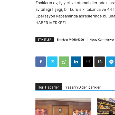
Zanlıların ev, iş yeri ve otomobillerindeki ar
av tüfeği fişeği, bir kuru sıkı tabanca ve 44 f
Operasyon kapsamında adreslerinde bulunama
HABER MERKEZİ
ETIKETLER
Emniyet Müdürlüğü
Hatay Cumhuriyet B
İlgili Haberler
Yazarın Diğer İçerikleri