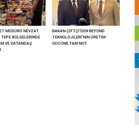
YET MÜDÜRÜ NEVZAT
BAKAN ÇİFTÇİ’DEN BEYOND
 TEPE BÖLGELERİNDE
TEKNOLOJİLERİ’NİN ÜRETİM
TİM VE VATANDAŞ
GÜCÜNE TAM NOT
I