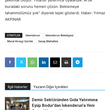
şeklinde oluyor. Yıllardır yeterince oyalandık. Artık
buradaki sorunu hemen çözün. Beklemeye
tahammülümüz yok” diyerek tepki gösterdi. Haber: Yılmaz
AKPINAR
ETIKETLER
İskenderun
İskenderun Belediyesi
Meral Kireççi Gürlek
Savaş Mahallesi
İlgili Haberler
Yazarın Diğer İçerikleri
Demir Sektöründen Gıda Yatırımına:
Eyüp Bodur’dan İskenderun’a Yeni