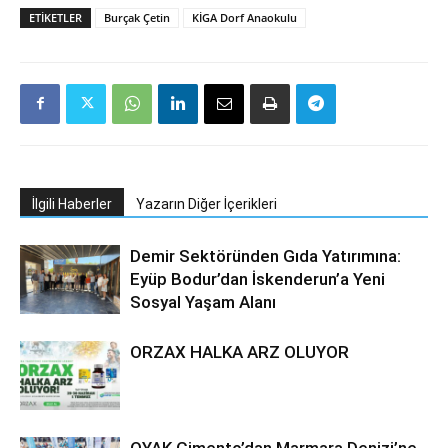
ETIKETLER
Burçak Çetin
KİGA Dorf Anaokulu
İlgili Haberler
Yazarın Diğer İçerikleri
Demir Sektöründen Gıda Yatırımına:
Eyüp Bodur’dan İskenderun’a Yeni
Sosyal Yaşam Alanı
ORZAX HALKA ARZ OLUYOR
OYAK Çimento’dan Marmara Denizi’ne