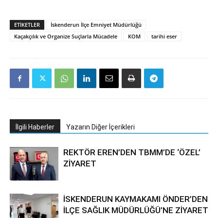
ETIKETLER
İskenderun İlçe Emniyet Müdürlüğü
Kaçakçılık ve Organize Suçlarla Mücadele
KOM
tarihi eser
İlgili Haberler
Yazarın Diğer İçerikleri
REKTÖR EREN’DEN TBMM’DE ‘ÖZEL’
ZİYARET
İSKENDERUN KAYMAKAMI ÖNDER’DEN
İLÇE SAĞLIK MÜDÜRLÜĞÜ’NE ZİYARET