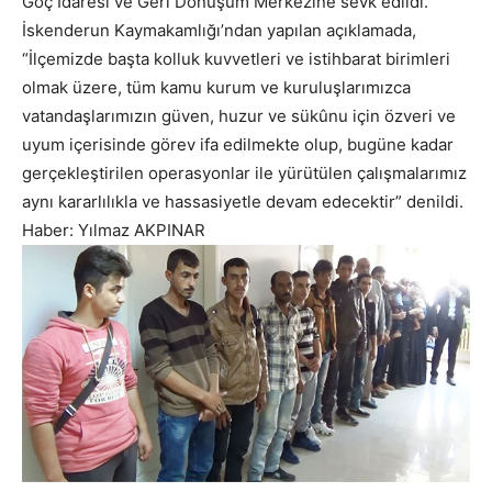
Göç İdaresi ve Geri Dönüşüm Merkezine sevk edildi.
İskenderun Kaymakamlığı’ndan yapılan açıklamada,
“İlçemizde başta kolluk kuvvetleri ve istihbarat birimleri
olmak üzere, tüm kamu kurum ve kuruluşlarımızca
vatandaşlarımızın güven, huzur ve sükûnu için özveri ve
uyum içerisinde görev ifa edilmekte olup, bugüne kadar
gerçekleştirilen operasyonlar ile yürütülen çalışmalarımız
aynı kararlılıkla ve hassasiyetle devam edecektir” denildi.
Haber: Yılmaz AKPINAR