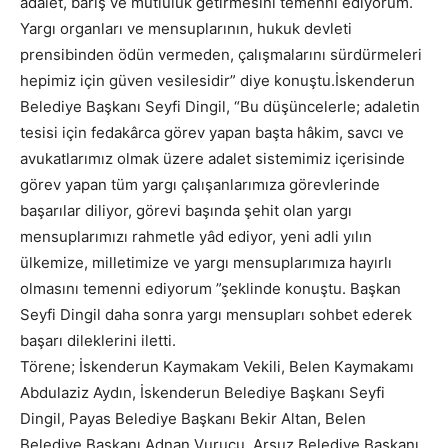
adalet, barış ve mutluluk getirmesini temenni ediyorum.
Yargı organları ve mensuplarının, hukuk devleti
prensibinden ödün vermeden, çalışmalarını sürdürmeleri
hepimiz için güven vesilesidir” diye konuştu.İskenderun
Belediye Başkanı Seyfi Dingil, “Bu düşüncelerle; adaletin
tesisi için fedakârca görev yapan başta hâkim, savcı ve
avukatlarımız olmak üzere adalet sistemimiz içerisinde
görev yapan tüm yargı çalışanlarımıza görevlerinde
başarılar diliyor, görevi başında şehit olan yargı
mensuplarımızı rahmetle yâd ediyor, yeni adli yılın
ülkemize, milletimize ve yargı mensuplarımıza hayırlı
olmasını temenni ediyorum ”şeklinde konuştu. Başkan
Seyfi Dingil daha sonra yargı mensupları sohbet ederek
başarı dileklerini iletti.
Törene; İskenderun Kaymakam Vekili, Belen Kaymakamı
Abdulaziz Aydın, İskenderun Belediye Başkanı Seyfi
Dingil, Payas Belediye Başkanı Bekir Altan, Belen
Belediye Başkanı Adnan Vurucu, Arsuz Belediye Başkanı