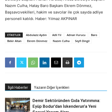
Nazım Culha, Hatay Baro Başkanı Ekrem Dönmez,
Başsavcıvekilleri, hakim ve savcılar ile çok sayıda adliye
personeli katıldı. Haber: Yılmaz AKPINAR
ETIKETLER
Abdulaziz Aydın
Adli Yıl
Adnan Vurucu
Baro
Bekir Altan
Ekrem Dönmez
Nazım Culha
Seyfi Dingil
İlgili Haberler
Yazarın Diğer İçerikleri
Demir Sektöründen Gıda Yatırımına:
Eyüp Bodur’dan İskenderun’a Yeni