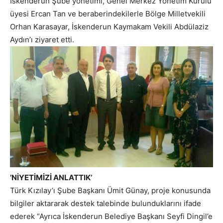
İskenderun Şube yönetimi, Genel Merkez Yönetim Kurulu
üyesi Ercan Tan ve beraberindekilerle Bölge Milletvekili
Orhan Karasayar, İskenderun Kaymakam Vekili Abdülaziz
Aydın’ı ziyaret etti.
’NİYETİMİZİ ANLATTIK’
Türk Kızılay’ı Şube Başkanı Ümit Günay, proje konusunda
bilgiler aktararak destek talebinde bulunduklarını ifade
ederek “Ayrıca İskenderun Belediye Başkanı Seyfi Dingil’e