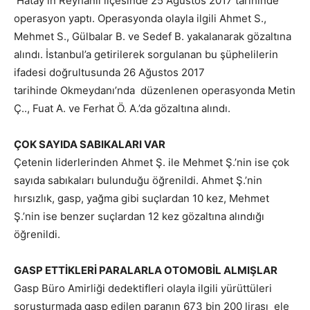
Hatay’ın Reyhanlı ilçesinde 25 Ağustos 2017 tarihinde
operasyon yaptı. Operasyonda olayla ilgili Ahmet S.,
Mehmet S., Gülbalar B. ve Sedef B. yakalanarak gözaltına
alındı. İstanbul’a getirilerek sorgulanan bu şüphelilerin
ifadesi doğrultusunda 26 Ağustos 2017
tarihinde Okmeydanı’nda düzenlenen operasyonda Metin
Ç.., Fuat A. ve Ferhat Ö. A.’da gözaltına alındı.
ÇOK SAYIDA SABIKALARI VAR
Çetenin liderlerinden Ahmet Ş. ile Mehmet Ş.’nin ise çok
sayıda sabıkaları bulunduğu öğrenildi. Ahmet Ş.’nin
hırsızlık, gasp, yağma gibi suçlardan 10 kez, Mehmet
Ş.’nin ise benzer suçlardan 12 kez gözaltına alındığı
öğrenildi.
GASP ETTİKLERİ PARALARLA OTOMOBİL ALMIŞLAR
Gasp Büro Amirliği dedektifleri olayla ilgili yürüttüleri
soruşturmada gasp edilen paranın 673 bin 200 lirası ele