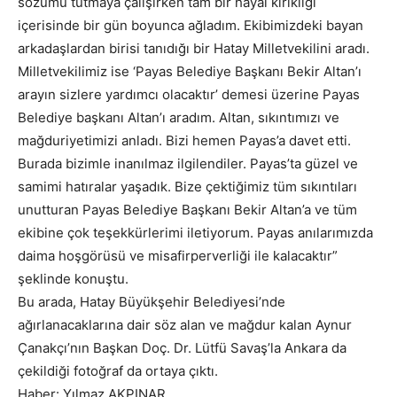
sözümü tutmaya çalışırken tam bir hayal kırıklığı
içerisinde bir gün boyunca ağladım. Ekibimizdeki bayan
arkadaşlardan birisi tanıdığı bir Hatay Milletvekilini aradı.
Milletvekilimiz ise ‘Payas Belediye Başkanı Bekir Altan’ı
arayın sizlere yardımcı olacaktır’ demesi üzerine Payas
Belediye başkanı Altan’ı aradım. Altan, sıkıntımızı ve
mağduriyetimizi anladı. Bizi hemen Payas’a davet etti.
Burada bizimle inanılmaz ilgilendiler. Payas’ta güzel ve
samimi hatıralar yaşadık. Bize çektiğimiz tüm sıkıntıları
unutturan Payas Belediye Başkanı Bekir Altan’a ve tüm
ekibine çok teşekkürlerimi iletiyorum. Payas anılarımızda
daima hoşgörüsü ve misafirperverliği ile kalacaktır”
şeklinde konuştu.
Bu arada, Hatay Büyükşehir Belediyesi’nde
ağırlanacaklarına dair söz alan ve mağdur kalan Aynur
Çanakçı’nın Başkan Doç. Dr. Lütfü Savaş’la Ankara da
çekildiği fotoğraf da ortaya çıktı.
Haber: Yılmaz AKPINAR