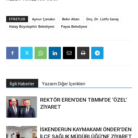
ETIKETLER
Aynur Çanakcı
Bekir Altan
Doç. Dr. Lütfü Savaş
Hatay Büyükşehir Belediyesi
Payas Belediyesi
İlgili Haberler
Yazarın Diğer İçerikleri
REKTÖR EREN’DEN TBMM’DE ‘ÖZEL’
ZİYARET
İSKENDERUN KAYMAKAMI ÖNDER’DEN
İLÇE SAĞLIK MÜDÜRLÜĞÜ’NE ZİYARET