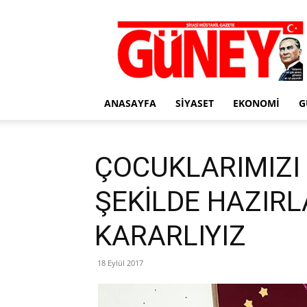
Gazete
Güney
ANASAYFA
SIYASET
EKONOMI
G
ÇOCUKLARIMIZI 
ŞEKİLDE HAZIR
KARARLIYIZ
18 Eylül 2017