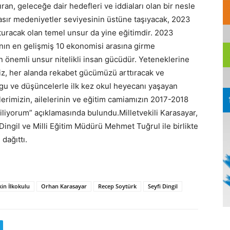
ıran, geleceğe dair hedefleri ve iddiaları olan bir nesle
sır medeniyetler seviyesinin üstüne taşıyacak, 2023
turacak olan temel unsur da yine eğitimdir. 2023
nın en gelişmiş 10 ekonomisi arasına girme
n önemli unsur nitelikli insan gücüdür. Yeteneklerine
miz, her alanda rekabet gücümüzü arttıracak ve
ygu ve düşüncelerle ilk kez okul heyecanı yaşayan
erimizin, ailelerinin ve eğitim camiamızın 2017-2018
diliyorum” açıklamasında bulundu.Milletvekili Karasayar,
ngil ve Milli Eğitim Müdürü Mehmet Tuğrul ile birlikte
 dağıttı.
in İlkokulu
Orhan Karasayar
Recep Soytürk
Seyfi Dingil