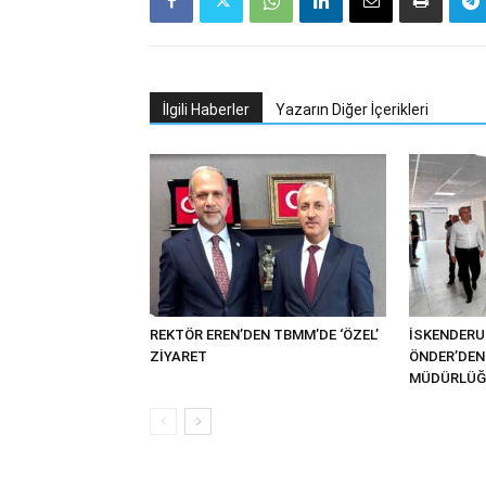
İlgili Haberler
Yazarın Diğer İçerikleri
REKTÖR EREN’DEN TBMM’DE ‘ÖZEL’
İSKENDER
ZİYARET
ÖNDER’DEN 
MÜDÜRLÜĞÜ