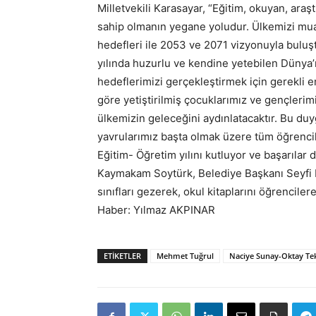
Milletvekili Karasayar, “Eğitim, okuyan, araşt
sahip olmanın yegane yoludur. Ülkemizi mua
hedefleri ile 2053 ve 2071 vizyonuyla buluş
yılında huzurlu ve kendine yetebilen Dünya’
hedeflerimizi gerçekleştirmek için gerekli e
göre yetiştirilmiş çocuklarımız ve gençleri
ülkemizin geleceğini aydınlatacaktır. Bu du
yavrularımız başta olmak üzere tüm öğrencil
Eğitim- Öğretim yılını kutluyor ve başarılar 
Kaymakam Soytürk, Belediye Başkanı Seyfi Di
sınıfları gezerek, okul kitaplarını öğrencilere
Haber: Yılmaz AKPINAR
ETIKETLER
Mehmet Tuğrul
Naciye Sunay-Oktay Tek