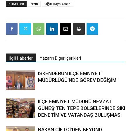
ETIKETLER
Erzin
Oğuz Kaya Yalçın
İlgili Haberler
Yazarın Diğer İçerikleri
İSKENDERUN İLÇE EMNİYET
MÜDÜRLÜĞÜ’NDE GÖREV DEĞİŞİMİ
İLÇE EMNİYET MÜDÜRÜ NEVZAT
GÜNEŞ’TEN TEPE BÖLGELERİNDE SIKI
DENETİM VE VATANDAŞ BULUŞMASI
BAKAN ÇİFTÇİ’DEN BEYOND