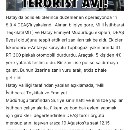
Hatay’da polis ekiplerince düzenlenen operasyonda 1’i
ölü 4 DEAŞ’lı yakalandı. Alınan bilgiye göre, Milli İstihbarat
Teşkilatı(MİT) ve Hatay Emniyet Müdürlüğü ekipleri, DEAŞ
üyesi olduğunu tespit ettikleri zanlıları takibe aldı. Ekipler,
İskenderun-Antakya karayolu Topboğazı yakınlarında 31
RT 300 plakalı otomobili durdurdu. Araçtaki 5 kişiden 4’ü
yere yatarak teslim oldu. Bir zanlı ise polise saldırmaya
çalıştı. Bunun üzerine zanlı vurularak, etkisiz hale
getirildi.
Hatay Valiliği tarafından yapılan açıklamada, “Milli
İstihbarat Teşkilatı ve Emniyet
Müdürlüğü tarafından Suriye sınır hattı ve ilimizde yapılan
istihbarı çalışmalarla, ülkemize bombalı eylem yapmak
için girdikleri değerlendirilen DEAŞ terör örgütü
mensuplarını taşıyan araca 19 Ağustos’ta saat 12.15