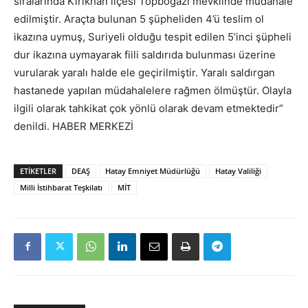
sıralarında Kırıkhan ilçesi Topboğazı mevkiinde müdahale
edilmiştir. Araçta bulunan 5 şüpheliden 4’ü teslim ol
ikazına uymuş, Suriyeli olduğu tespit edilen 5’inci şüpheli
dur ikazına uymayarak fiili saldırıda bulunması üzerine
vurularak yaralı halde ele geçirilmiştir. Yaralı saldırgan
hastanede yapılan müdahalelere rağmen ölmüştür. Olayla
ilgili olarak tahkikat çok yönlü olarak devam etmektedir”
denildi. HABER MERKEZİ
ETIKETLER
DEAŞ
Hatay Emniyet Müdürlüğü
Hatay Valiliği
Milli İstihbarat Teşkilatı
MİT