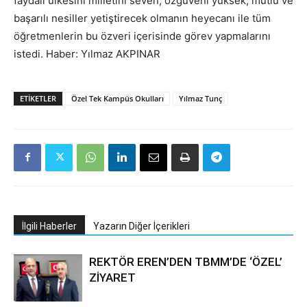
faydalı ülkesini milletini seven, özgüveni yüksek, mutlu ve
başarılı nesiller yetiştirecek olmanın heyecanı ile tüm
öğretmenlerin bu özveri içerisinde görev yapmalarını
istedi. Haber: Yılmaz AKPINAR
ETIKETLER
Özel Tek Kampüs Okulları
Yılmaz Tunç
İlgili Haberler
Yazarın Diğer İçerikleri
REKTÖR EREN’DEN TBMM’DE ‘ÖZEL’
ZİYARET