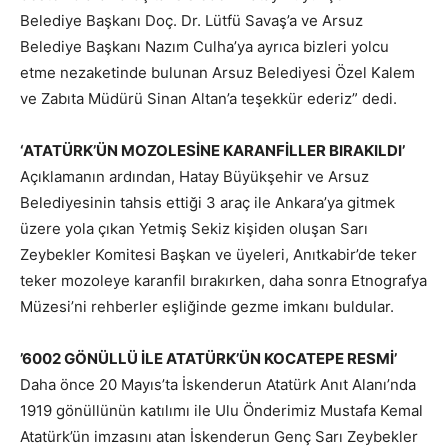
Belediye Başkanı Doç. Dr. Lütfü Savaş’a ve Arsuz
Belediye Başkanı Nazım Culha’ya ayrıca bizleri yolcu
etme nezaketinde bulunan Arsuz Belediyesi Özel Kalem
ve Zabıta Müdürü Sinan Altan’a teşekkür ederiz” dedi.
‘ATATÜRK’ÜN MOZOLESİNE KARANFİLLER BIRAKILDI’
Açıklamanın ardından, Hatay Büyükşehir ve Arsuz
Belediyesinin tahsis ettiği 3 araç ile Ankara’ya gitmek
üzere yola çıkan Yetmiş Sekiz kişiden oluşan Sarı
Zeybekler Komitesi Başkan ve üyeleri, Anıtkabir’de teker
teker mozoleye karanfil bırakırken, daha sonra Etnografya
Müzesi’ni rehberler eşliğinde gezme imkanı buldular.
’6002 GÖNÜLLÜ İLE ATATÜRK’ÜN KOCATEPE RESMİ’
Daha önce 20 Mayıs’ta İskenderun Atatürk Anıt Alanı’nda
1919 gönüllünün katılımı ile Ulu Önderimiz Mustafa Kemal
Atatürk’ün imzasını atan İskenderun Genç Sarı Zeybekler