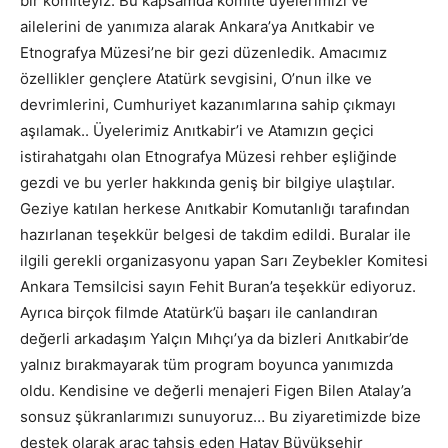
bir komiteyiz. Bu kapsamda komite üyelerimizi ve
ailelerini de yanımıza alarak Ankara’ya Anıtkabir ve
Etnografya Müzesi’ne bir gezi düzenledik. Amacımız
özellikler gençlere Atatürk sevgisini, O’nun ilke ve
devrimlerini, Cumhuriyet kazanımlarına sahip çıkmayı
aşılamak.. Üyelerimiz Anıtkabir’i ve Atamızın geçici
istirahatgahı olan Etnografya Müzesi rehber eşliğinde
gezdi ve bu yerler hakkında geniş bir bilgiye ulaştılar.
Geziye katılan herkese Anıtkabir Komutanlığı tarafından
hazırlanan teşekkür belgesi de takdim edildi. Buralar ile
ilgili gerekli organizasyonu yapan Sarı Zeybekler Komitesi
Ankara Temsilcisi sayın Fehit Buran’a teşekkür ediyoruz.
Ayrıca birçok filmde Atatürk’ü başarı ile canlandıran
değerli arkadaşım Yalçın Mıhçı’ya da bizleri Anıtkabir’de
yalnız bırakmayarak tüm program boyunca yanımızda
oldu. Kendisine ve değerli menajeri Figen Bilen Atalay’a
sonsuz şükranlarımızı sunuyoruz… Bu ziyaretimizde bize
destek olarak araç tahsis eden Hatay Büyükşehir