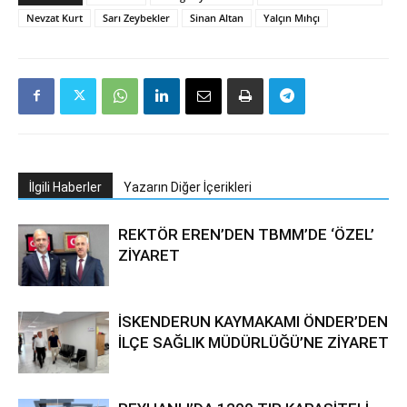
Nevzat Kurt
Sarı Zeybekler
Sinan Altan
Yalçın Mıhçı
İlgili Haberler
Yazarın Diğer İçerikleri
REKTÖR EREN’DEN TBMM’DE ‘ÖZEL’
ZİYARET
İSKENDERUN KAYMAKAMI ÖNDER’DEN
İLÇE SAĞLIK MÜDÜRLÜĞÜ’NE ZİYARET