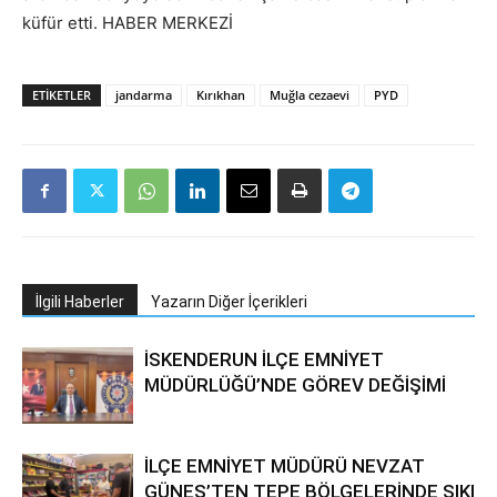
küfür etti. HABER MERKEZİ
ETIKETLER
jandarma
Kırıkhan
Muğla cezaevi
PYD
İlgili Haberler
Yazarın Diğer İçerikleri
İSKENDERUN İLÇE EMNİYET
MÜDÜRLÜĞÜ’NDE GÖREV DEĞİŞİMİ
İLÇE EMNİYET MÜDÜRÜ NEVZAT
GÜNEŞ’TEN TEPE BÖLGELERİNDE SIKI