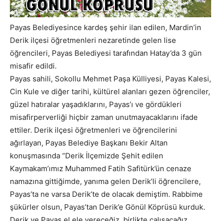
Payas Belediyesince kardeş şehir ilan edilen, Mardin’in
Derik ilçesi öğretmenleri nezaretinde gelen lise
öğrencileri, Payas Belediyesi tarafından Hatay’da 3 gün
misafir edildi.
Payas sahili, Sokollu Mehmet Paşa Külliyesi, Payas Kalesi,
Cin Kule ve diğer tarihi, kültürel alanları gezen öğrenciler,
güzel hatıralar yaşadıklarını, Payas’ı ve gördükleri
misafirperverliği hiçbir zaman unutmayacaklarını ifade
ettiler. Derik ilçesi öğretmenleri ve öğrencilerini
ağırlayan, Payas Belediye Başkanı Bekir Altan
konuşmasında “Derik İlçemizde Şehit edilen
Kaymakam’ımız Muhammed Fatih Safitürk’ün cenaze
namazına gittiğimde, yanıma gelen Derik’li öğrencilere,
Payas’ta ne varsa Derik’te de olacak demiştim. Rabbime
şükürler olsun, Payas’tan Derik’e Gönül Köprüsü kurduk.
Derik ve Payas el ele vereceğiz, birlikte çalışacağız.