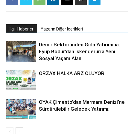
İlgili Haberler
Yazarın Diğer İçerikleri
Demir Sektöründen Gıda Yatırımına:
Eyüp Bodur’dan İskenderun’a Yeni
Sosyal Yaşam Alanı
ORZAX HALKA ARZ OLUYOR
OYAK Çimento’dan Marmara Denizi’ne
Sürdürülebilir Gelecek Yatırımı: