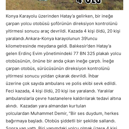
Konya Karayolu üzerinden Hatay’a gelirken, bir ineğe
çarpan yolcu otobüsü şoförünün direksiyon kontrolünü
yitirmesi sonucu araç devrildi. Kazada 4 kişi öldü, 20 kişi
yaralandı.Ankara-Konya karayolunun 39’uncu
kilometresinde meydana geldi. Balıkesir’den Hatay’a
gelen Erdinç Evim yönetimindeki 77 BN 325 plakalı yolcu
otobüsünün, önüne bir anda çıkan ineğe çarptı. İneğe
çarpan otobüs, sürücüsünün direksiyon kontrolünü
yitirmesi sonucu yoldan çıkarak devrildi. İhbar
üzerine çok sayıda ambulans ve polis ekibi sevk edildi.
Feci kazada, 4 kişi öldü, 20 kişi ise yaralandı. Yaralılar
ambulanslarla çevre hastanelere kaldırılarak tedavi altına
alındı. Kazadan yara almandan kurtulan
yolculardan Muhammet Demir, “Bir ses duydum, herkes
bağırmaya başladı. Otobüs şiddetli bir şekilde sallandı.
Sonra yan yattı. Biri yanımdaki yolcu olmak üzere 4 kişi