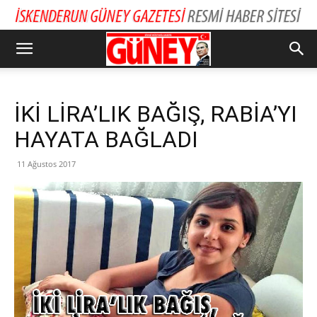
İKİ LİRA’LIK BAĞIŞ, RABİA’YI
HAYATA BAĞLADI
11 Ağustos 2017