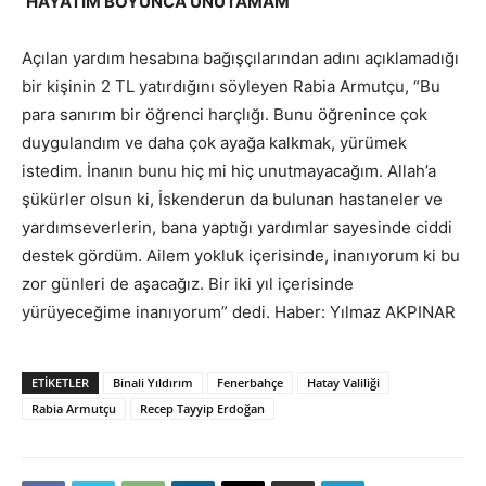
‘HAYATIM BOYUNCA UNUTAMAM’
Açılan yardım hesabına bağışçılarından adını açıklamadığı
bir kişinin 2 TL yatırdığını söyleyen Rabia Armutçu, “Bu
para sanırım bir öğrenci harçlığı. Bunu öğrenince çok
duygulandım ve daha çok ayağa kalkmak, yürümek
istedim. İnanın bunu hiç mi hiç unutmayacağım. Allah’a
şükürler olsun ki, İskenderun da bulunan hastaneler ve
yardımseverlerin, bana yaptığı yardımlar sayesinde ciddi
destek gördüm. Ailem yokluk içerisinde, inanıyorum ki bu
zor günleri de aşacağız. Bir iki yıl içerisinde
yürüyeceğime inanıyorum” dedi. Haber: Yılmaz AKPINAR
ETIKETLER
Binali Yıldırım
Fenerbahçe
Hatay Valiliği
Rabia Armutçu
Recep Tayyip Erdoğan