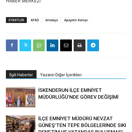
HABER MERKEZİ
ETIKETLER
AFAD
Antakya
Apaydın Kampı
İlgili Haberler
Yazarın Diğer İçerikleri
İSKENDERUN İLÇE EMNİYET
MÜDÜRLÜĞÜ’NDE GÖREV DEĞİŞİMİ
İLÇE EMNİYET MÜDÜRÜ NEVZAT
GÜNEŞ’TEN TEPE BÖLGELERİNDE SIKI
DENETİM VE VATANDAŞ BULUŞMASI