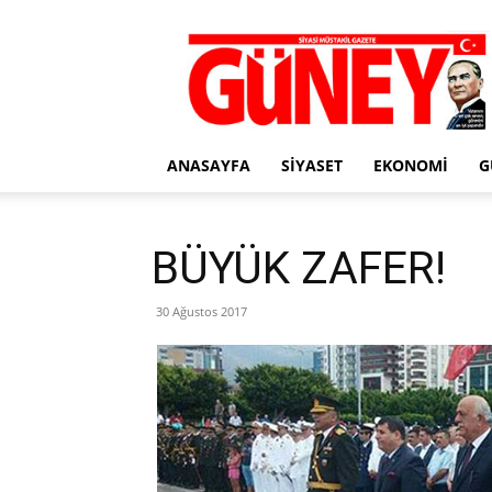
Gazete
Güney
ANASAYFA
SIYASET
EKONOMI
G
BÜYÜK ZAFER!
30 Ağustos 2017