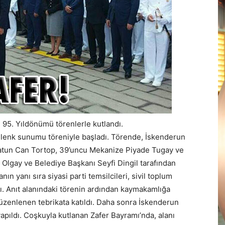
95. Yıldönümü törenlerle kutlandı.
çelenk sunumu töreniyle başladı. Törende, İskenderun
atun Can Tortop, 39’uncu Mekanize Piyade Tugay ve
Olgay ve Belediye Başkanı Seyfi Dingil tarafından
n yanı sıra siyasi parti temsilcileri, sivil toplum
ldı. Anıt alanındaki törenin ardından kaymakamlığa
üzenlenen tebrikata katıldı. Daha sonra İskenderun
yapıldı. Coşkuyla kutlanan Zafer Bayramı’nda, alanı