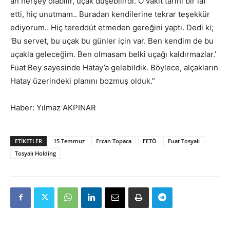
an herşey olabilir, uçak düşebilirdi. O vakit tarihi bir laf
etti, hiç unutmam.. Buradan kendilerine tekrar teşekkür
ediyorum.. Hiç tereddüt etmeden gereğini yaptı. Dedi ki;
‘Bu servet, bu uçak bu günler için var. Ben kendim de bu
uçakla geleceğim. Ben olmasam belki uçağı kaldırmazlar.’
Fuat Bey sayesinde Hatay’a gelebildik. Böylece, alçakların
Hatay üzerindeki planını bozmuş olduk.”
Haber: Yılmaz AKPINAR
ETIKETLER
15 Temmuz
Ercan Topaca
FETÖ
Fuat Tosyalı
Tosyalı Holding