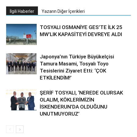
İlgili Haberler
Yazarın Diğer İçerikleri
TOSYALI OSMANİYE GES’TE İLK 25
MW’LIK KAPASİTEYİ DEVREYE ALDI
Japonya’nın Türkiye Büyükelçisi
Tamura Masami, Tosyalı Toyo
Tesislerini Ziyaret Etti: ‘ÇOK
ETKİLENDİM!’
ŞERİF TOSYALI, ‘NEREDE OLURSAK
OLALIM, KÖKLERİMİZİN
İSKENDERUN’DA OLDUĞUNU
UNUTMUYORUZ’