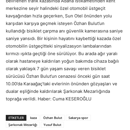
belirlenen trafik kazasında Adana istikametinden kent
merkezine seyir halindeki özel otomobil üstgeçit
kavşağından hızla geçerken, Sun Otel önünden yolu
karşıdan karşıya geçmek isteyen Özhan Bulut’un
kullandığı bisiklet çarpma anı güvenlik kamerasına saniye
saniye yansıdı. Bir kişinin hayatını kaybettiği kazada özel
otomobilin üstgeçitteki sinyalizasyon lambalarından
kırmızı ışıkta geçtiği öne sürülüyor. Bu arada ağır yaralı
olarak hastaneye kaldırılan yoğun bakımda cihaza bağılı
olarak yaklaşık 7 gün yaşam savaşı veren bisiklet
sürücüsü Özhan Bulut’un cenazesi önceki gün saat
10.00’da Karaağaç’taki evlerinin önünden gözyaşları ve
dualar eşliğinde kaldırılarak Şarkonak Mezarlığında
toprağa verildi. Haber: Cuma KESEROĞLU
ETIKETLER
kaza
Özhan Bulut
Sakarya spor
Şarkonak Mezarlığı
Yusuf Bulut