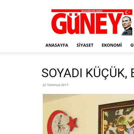
Gazete
Güney
ANASAYFA
SIYASET
EKONOMI
G
SOYADI KÜÇÜK, 
22 Temmuz 2017