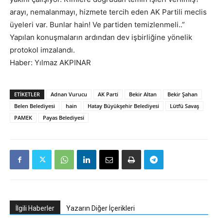
arayı, nemalanmayı, hizmete tercih eden AK Partili meclis
üyeleri var. Bunlar hain! Ve partiden temizlenmeli..”
Yapılan konuşmaların ardından dev işbirliğine yönelik
protokol imzalandı.
Haber: Yılmaz AKPINAR
ETIKETLER
Adnan Vurucu
AK Parti
Bekir Altan
Bekir Şahan
Belen Belediyesi
hain
Hatay Büyükşehir Belediyesi
Lütfü Savaş
PAMEK
Payas Belediyesi
İlgili Haberler
Yazarın Diğer İçerikleri