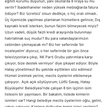
eğitim kurumu düşünün, yani okullarda 8 liraya su mu
verilir? İbadethaneler neden yüksek meblağlarda fatura
ödüyor? Biz ‘ücretsiz’ olsun dedikçe, o hiç oralı olmadı..
Üç ilçemizde yapılması planlanan hizmetlere gelince; Dış
kaynaklı kredi isterken, bunun faizini bilmeyecek miyiz?
Uzun vadeli, düşük faizli kredi arayışında bulunmayı
hatırlatmak suç mudur? Bu para vatandaşlarımızın
cebinden çıkmayacak mı? Biz her seferinde ‘bir
inceleyelim’ diyoruz, o her seferinde bir gün önce
televizyonlara çıkıp, ‘AK Parti Grubu yatırımlara karşı
çıkıyor, bize destek vermiyor’ diye şikayet ediyor. Böyle
Hatay yönetilmez! Bu şekilde eşitlikten söz edilmez!
Hizmet üretmek yerine, meclis üyelerini etkilemeye
çalışıyor.. Açık açık söylüyorum; Lütfü Savaş, Hatay
Büyükşehir Belediyesi’nde çalışan 8 bin işçinin isim
listesini bir yayınlasın. Bir bakalım, listede kimlerin
isimleri var? Hangi belediye meclis üyelerinin oğlu, gelini,
yakını çalışıyor. Kimlere doğrudan temin işleri verilmiş?