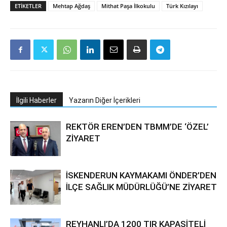
ETIKETLER
Mehtap Ağdaş
Mithat Paşa İlkokulu
Türk Kızılayı
İlgili Haberler
Yazarın Diğer İçerikleri
REKTÖR EREN’DEN TBMM’DE ‘ÖZEL’
ZİYARET
İSKENDERUN KAYMAKAMI ÖNDER’DEN
İLÇE SAĞLIK MÜDÜRLÜĞÜ’NE ZİYARET
REYHANLI’DA 1200 TIR KAPASİTELİ