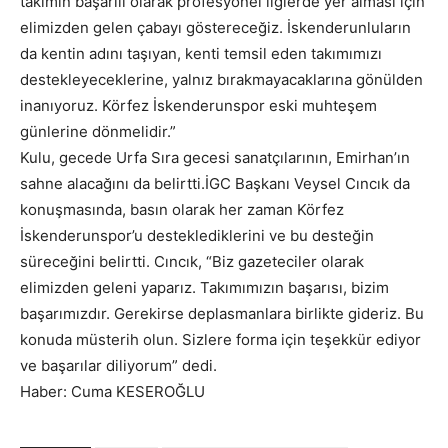
takımın başarılı olarak profesyonel liglerde yer alması için
elimizden gelen çabayı göstereceğiz. İskenderunluların
da kentin adını taşıyan, kenti temsil eden takımımızı
destekleyeceklerine, yalnız bırakmayacaklarına gönülden
inanıyoruz. Körfez İskenderunspor eski muhteşem
günlerine dönmelidir.”
Kulu, gecede Urfa Sıra gecesi sanatçılarının, Emirhan’ın
sahne alacağını da belirtti.İGC Başkanı Veysel Cıncık da
konuşmasında, basın olarak her zaman Körfez
İskenderunspor’u desteklediklerini ve bu desteğin
süreceğini belirtti. Cıncık, “Biz gazeteciler olarak
elimizden geleni yaparız. Takımımızın başarısı, bizim
başarımızdır. Gerekirse deplasmanlara birlikte gideriz. Bu
konuda müsterih olun. Sizlere forma için teşekkür ediyor
ve başarılar diliyorum” dedi.
Haber: Cuma KESEROĞLU