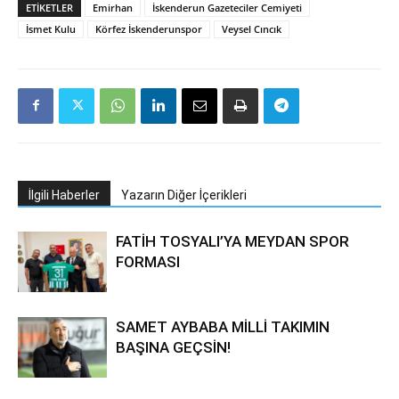
ETIKETLER
Emirhan
İskenderun Gazeteciler Cemiyeti
İsmet Kulu
Körfez İskenderunspor
Veysel Cıncık
İlgili Haberler
Yazarın Diğer İçerikleri
FATİH TOSYALI’YA MEYDAN SPOR
FORMASI
SAMET AYBABA MİLLİ TAKIMIN
BAŞINA GEÇSİN!